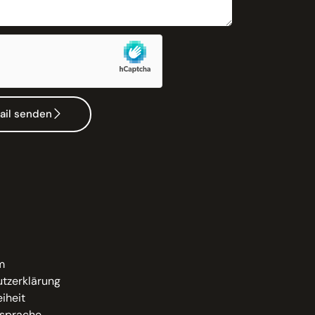
ail senden
m
tzerklärung
eiheit
sprache