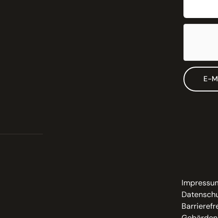
E-M
Impressu
Datenschu
Barrierefr
Gebärden