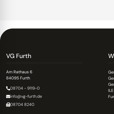
VG Furth
W
Am Rathaus 6
Ge
84095 Furth
Ge
Ge
08704 - 9119-0
ILE
info@vg-furth.de
Fu
08704 8240