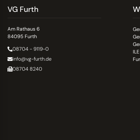
VG Furth
W
Am Rathaus 6
Ge
84095 Furth
Ge
Ge
08704 - 9119-0
ILE
info@vg-furth.de
Fu
08704 8240