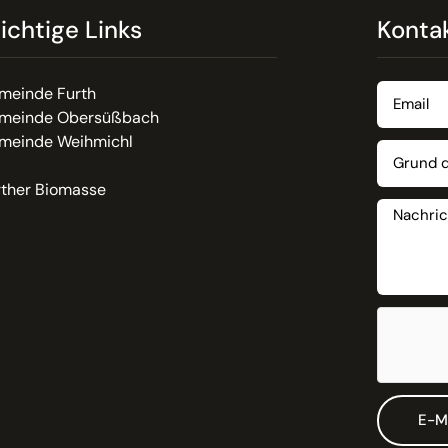
ichtige Links
Konta
meinde Furth
meinde Obersüßbach
meinde Weihmichl
rther Biomasse
E-M