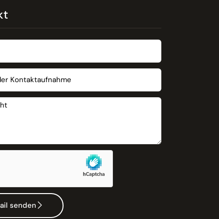
kt
ail senden