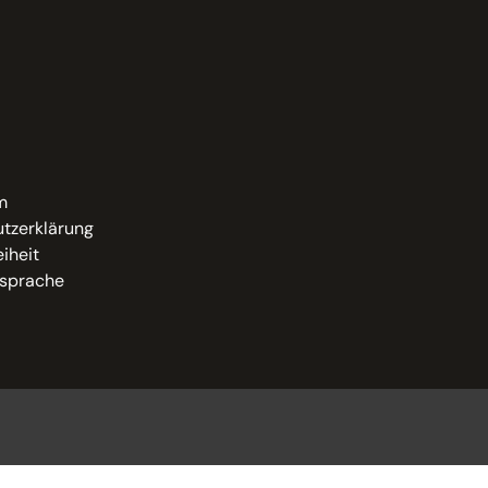
m
tzerklärung
eiheit
sprache