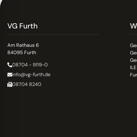
VG Furth
W
Am Rathaus 6
Ge
84095 Furth
Ge
Ge
08704 - 9119-0
ILE
info@vg-furth.de
Fu
08704 8240