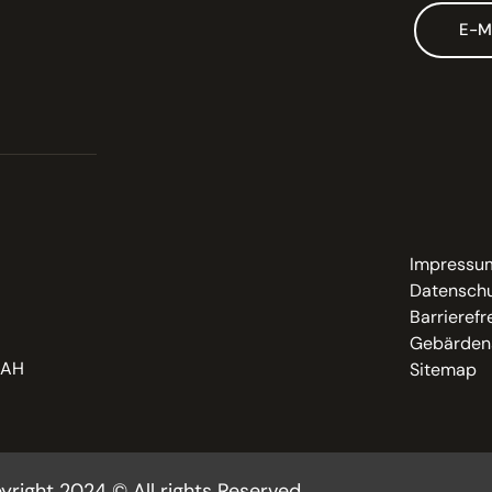
E-M
Impressu
Datenschu
Barrierefr
Gebärden
LAH
Sitemap
yright 2024 © All rights Reserved.