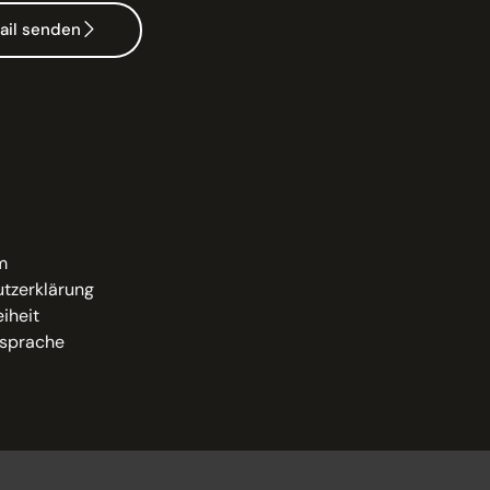
ail senden
m
tzerklärung
eiheit
sprache